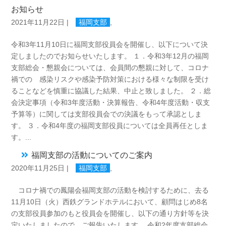
お知らせ
2021年11月22日
|
福岡支部
,
令和3年11月10日に福岡支部役員会を開催し、以下について決
定しましたのでお知らせいたします。 １．令和3年12月の福岡
支部総会・懇親会については、会員間の懇親に対して、コロナ
禍での 感染リスクや感染予防対策における様々な制限を受け
ることなどを慎重に協議した結果、中止と致しました。 ２．総
会決定事項（令和3年度活動・決算報告、令和4年度活動・収支
予算等）に関しては支部役員会での決議をもって承認としま
す。 ３．令和4年度の福岡支部役員については全員再任としま
す。...
福岡支部の活動についてのご案内
2020年11月25日
|
福岡支部
,
コロナ禍での鳳陽会福岡支部の活動を検討するために、去る
11月10日（火）西鉄グランドホテルにおいて、顧問はじめ8名
の支部役員参加のもと役員会を開催し、以下の通り方針等を決
定いたしましたので、ご報告いたします。 令和2年度支部総会