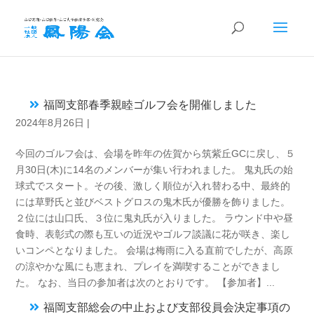
福岡支部春季親睦ゴルフ会を開催しました
2024年8月26日
|
今回のゴルフ会は、会場を昨年の佐賀から筑紫丘GCに戻し、５
月30日(木)に14名のメンバーが集い行われました。 鬼丸氏の始
球式でスタート。その後、激しく順位が入れ替わる中、最終的
には草野氏と並びベストグロスの鬼木氏が優勝を飾りました。
２位には山口氏、３位に鬼丸氏が入りました。 ラウンド中や昼
食時、表彰式の際も互いの近況やゴルフ談議に花が咲き、楽し
いコンペとなりました。 会場は梅雨に入る直前でしたが、高原
の涼やかな風にも恵まれ、プレイを満喫することができまし
た。 なお、当日の参加者は次のとおりです。 【参加者】...
福岡支部総会の中止および支部役員会決定事項の