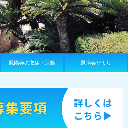
鳳陽会の取組・活動
鳳陽会だより