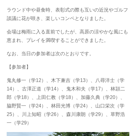
ラウンド中や昼食時、表彰式の際も互いの近況やゴルフ
談議に花が咲き、楽しいコンペとなりました。
会場は梅雨に入る直前でしたが、高原の涼やかな風にも
恵まれ、プレイを満喫することができました。
なお、当日の参加者は次のとおりです。
【参加者】
鬼丸修一（学12）、木下兼吉（学13）、八尋洋士（学
14）、古澤正道（学14）、鬼木和夫（学17）、林頴二
郎（学18）、上田仁教（学18）、加藤久典（学20）、
脇野賢一（学24）、林田光博（学24）、山口栄次（学
25）、川上知昭（学26）、森川康朗（学29）、草野浩
一（学29）