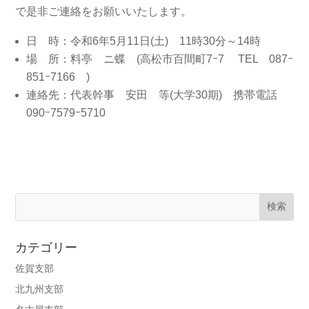
で是非ご連絡をお願いいたします。
日 時：令和6年5月11日(土) 11時30分～14時
場 所：料亭 ニ蝶 (高松市百間町7ｰ7 TEL 087ｰ
851ｰ7166 )
連絡先：代表幹事 安田 等(大学30期) 携帯電話
090ｰ7579ｰ5710
カテゴリー
佐賀支部
北九州支部