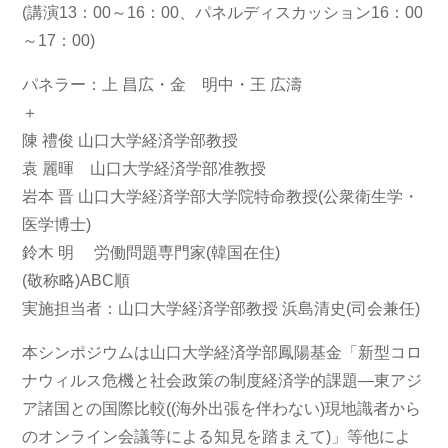
(講演13：00～16：00、パネルディスカッション16：00
～17：00)
パネラー：上 昌広・金 明中・王 広濤
＋
陳 禮俊 山口大学経済学部教授
袁 麗暉 山口大学経済学部准教授
岩本 晋 山口大学経済学部大学院特命教授(公衆衛生学・
医学博士)
鈴木 明 労働問題専門家(韓国在住)
(敬称略)ABC順
実施担当者：山口大学経済学部教授 浜島清史(司会兼任)
本シンポジウムは山口大学経済学部鳳陽基金「新型コロ
ナウィルス危機と社会政策の制度経済学的課題―東アジ
ア諸国との国際比較((海外出張を伴わない)現地識者から
のオンライン会議等による知見を踏まえて)」等他によ