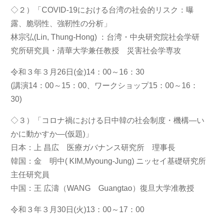
◇２）「COVID-19における台湾の社会的リスク：曝
露、脆弱性、強靭性の分析」
林宗弘(Lin, Thung-Hong) ：台湾・中央研究院社会学研
究所研究員・清華大学兼任教授 災害社会学専攻
令和３年３月26日(金)14：00～16：30
(講演14：00～15：00、ワークショップ15：00～16：
30)
◇３）「コロナ禍における日中韓の社会制度・機構―い
かに動かすか―(仮題)」
日本：上 昌広 医療ガバナンス研究所 理事長
韓国：金 明中( KIM,Myoung-Jung) ニッセイ基礎研究所
主任研究員
中国：王 広濤（WANG Guangtao）復旦大学准教授
令和３年３月30日(火)13：00～17：00